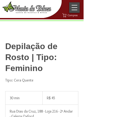
Compras
Depilação de
Rosto | Tipo:
Feminino
Tipo: Cera Quente
45
Reais
30 min
3
R$ 45
brasileiros
0
m
Rua Dias da Cruz, 188 - Loja 216 - 2º Andar
i
- Galeria Oxford