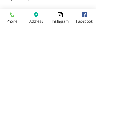
Phone
Address
Instagram
Facebook
Canais de Atendimento:
: contatomaniabeleza@gmail.com
: (21) 3277-8681 / 99311-6825
: Clique
aqui
e fale conosco
: /OficialManiadeBeleza
: @oficialmaniadebeleza
Funcionamento Loja Matriz:
Terça à Sexta: 09:30 às 17:00
Sábado: 09:30 às 20:00
Endereço Loja Matriz:
Rua Dias da Cruz, 188 - Loja 216 - 2º Andar