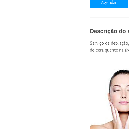
Agendar
n
Descrição do 
Serviço de depilação,
de cera quente na áre