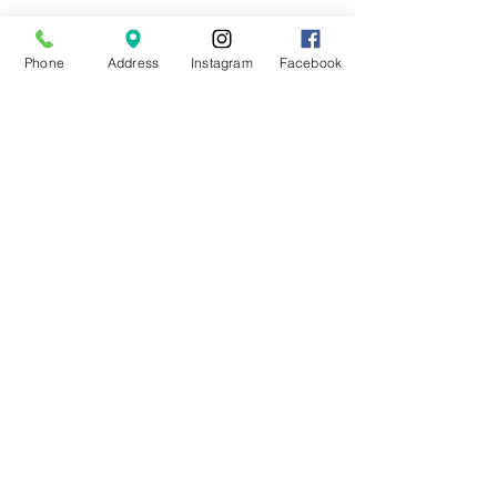
Phone
Address
Instagram
Facebook
Canais de Atendimento:
: contatomaniabeleza@gmail.com
: (21) 3277-8681 / 99311-6825
: Clique
aqui
e fale conosco
: /OficialManiadeBeleza
: @oficialmaniadebeleza
Funcionamento Loja Matriz:
Terça à Sexta: 09:30 às 17:00
Sábado: 09:30 às 20:00
Endereço Loja Matriz:
Rua Dias da Cruz, 188 - Loja 216 - 2º Andar
Galeria Oxford