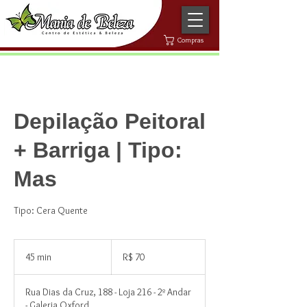
Compras
Depilação Peitoral
+ Barriga | Tipo:
Mas
Tipo: Cera Quente
70
Reais
45 min
4
R$ 70
brasileiros
5
m
Rua Dias da Cruz, 188 - Loja 216 - 2º Andar
i
- Galeria Oxford