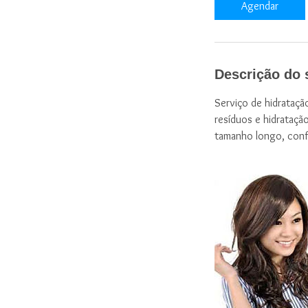
Agendar
n
Descrição do 
Serviço de hidrataçã
resíduos e hidrataçã
tamanho longo, conf