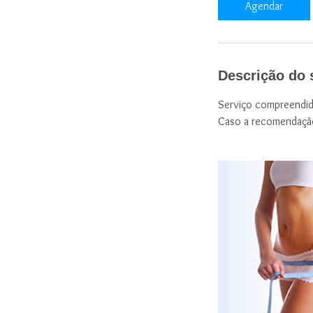
Agendar
n
Descrição do 
Serviço compreendido
Caso a recomendação 