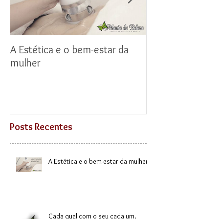
A Estética e o bem-estar da
Inauguração da 
mulher
Posts Recentes
A Estética e o bem-estar da mulher
Cada qual com o seu cada um.