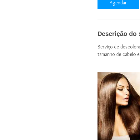
Agendar
m
i
n
Descrição do 
Serviço de descolora
tamanho de cabelo e