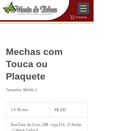
Compras
Mechas com
Touca ou
Plaquete
Tamanho: Médio 1
200
Reais
1 h 30 min
1
R$ 200
brasileiros
3
0
Rua Dias da Cruz, 188 - Loja 216 - 2º Andar
m
- Galeria Oxford