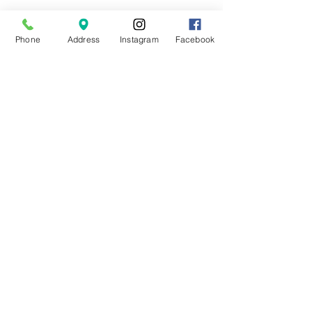
Phone
Address
Instagram
Facebook
Canais de Atendimento:
: contatomaniabeleza@gmail.com
: (21) 3277-8681 / 99311-6825
: Clique
aqui
e fale conosco
: /OficialManiadeBeleza
: @oficialmaniadebeleza
Funcionamento Loja Matriz:
Terça à Sexta: 09:30 às 17:00
Sábado: 09:30 às 20:00
Endereço Loja Matriz:
Rua Dias da Cruz, 188 - Loja 216 - 2º Andar
Galeria Oxford