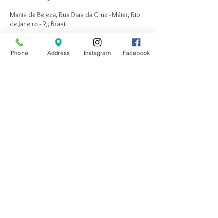
Mania de Beleza, Rua Dias da Cruz - Méier, Rio
de Janeiro - RJ, Brasil
Phone
Address
Instagram
Facebook
Canais de Atendimento:
: contatomaniabeleza@gmail.com
: (21) 3277-8681 / 99311-6825
: Clique
aqui
e fale conosco
: /OficialManiadeBeleza
: @oficialmaniadebeleza
Funcionamento Loja Matriz:
Terça à Sexta: 09:30 às 17:00
Sábado: 09:30 às 20:00