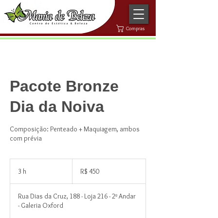
Compras
Pacote Bronze
Dia da Noiva
Composição: Penteado + Maquiagem, ambos
com prévia
450
Reais
3 h
3
R$ 450
brasileiros
h
Rua Dias da Cruz, 188 - Loja 216 - 2º Andar
- Galeria Oxford